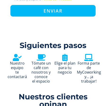
ENVIAR
Siguientes pasos
Nuestro
Tómate un
Elige el plan
Forma parte
equipo
café con
para tu
de
te
nosotros y
negocio
MyCoworking
contactará
conoce
y... ¡a
el espacio​
trabajar!
Nuestros clientes
opinan